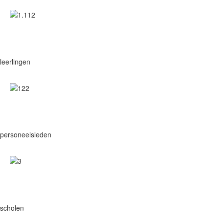
1.112
leerlingen
122
personeelsleden
3
scholen