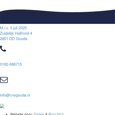
M.i.v. 3 juli 2025
Zuidelijk Halfrond 4
2801 DD Gouda
0182-686715
info@cnsgouda.nl
Website door:
Emjee
&
Buro N11